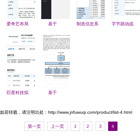
实现
以华南医院
RabbitMQ
信息网络大
实现信息系
会为例
统集成服务
爱奇艺布局
基于
制造信息系
字节跳动战
科技服务新
ThinkPHP5
统与信息系
略投资未来
领域 参股
与Layui的
统集成服务
机器人网络
成立科技服
智能后台管
驱动现代制
技术服务，
务公司
理系统 集
造业的智能
开启智能化
成第三方短
化转型
服务新篇章
信与附件应
用
巨星科技拟
基于
将中控信息
O'Reilly《Production-
11.05%股
Ready
如若转载，请注明出处：http://www.jnfuwuqi.com/product/list-4.html
权转让给正
Microservices》
第一页
上一页
1
2
3
4
泰电器，布
的信息系统
局网络技术
集成服务与