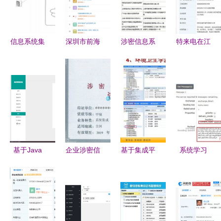
信息系统集
深圳市前海
涉密信息系
特来电在江
成专业技术
新型互联网
统集成单位
苏成立聚合
知识概述
交换中心公
单项工程监
能源管理公
司成立，腾
理与网络技
司，注册资
讯及三大运
术服务
本2000万
营商共促网
元，专注信
络技术服务
息系统集成
创新
服务
基于Java
企业涉密信
基于集成平
系统学习
SSM与
息系统集成
台的医院感
SpringBoot
Flask架构
资质认证的
染实时监控
与消息服务
的旅游管理
作用与网络
系统的建设
（二） 集
系统开发与
技术服务
与应用——
成